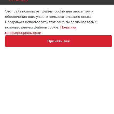
СТРАНИЦЫ
Цены
Этот сайт использует файлы cookie для аналитики и
Гарантия
обеспечения наилучшего пользовательского опыта.
Доставка
Продолжая использовать этот сайт, вы соглашаетесь с
Контакты
использованием файлов cookie.
Политика
Карта сайта
конфиденциальности
Принять все
КОНТАКТЫ
+7 (800) 350-44-53
Ежедневно с 09:00 до 21:00
г. Ярославль, улица Свободы, 54/38
info@xerox-service.ru
Политика конфиденциальности
Способы оплаты
Наш центр специализируется на ремонте и техническом
обслуживании устройств Xerox. Хотя мы и не представляем